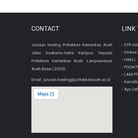
CONTACT
LINK
Jurusan Kesling Poltekkes Kemenkes Aceh
STR Onl
Dinkes 
Jalan Soekarno-Hatta Kampus Terpadu
HAKLI
Poltekkes Kemenkes Aceh. Lampeuneurut
PDDIKT
Aceh Besar | 23352.
LAM-PT
Email : jurusan.kesling@poltekkesaceh.ac.id
Kemdik
Ayo Se