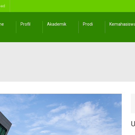
oad
me
Profil
Akademik
Prodi
Kemahasisw
U