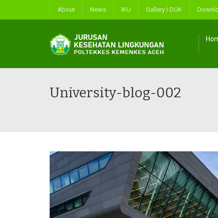
About
News
IKU
Gallery I DUK
Downl
Ho
University-blog-002