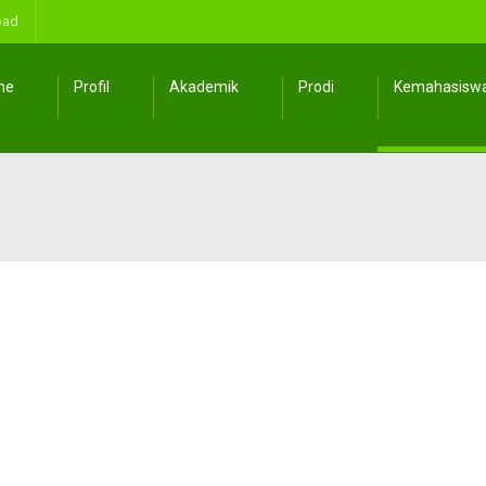
oad
me
Profil
Akademik
Prodi
Kemahasisw