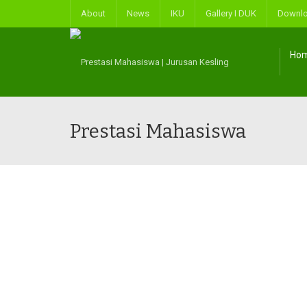
About
News
IKU
Gallery I DUK
Downl
Ho
Prestasi Mahasiswa