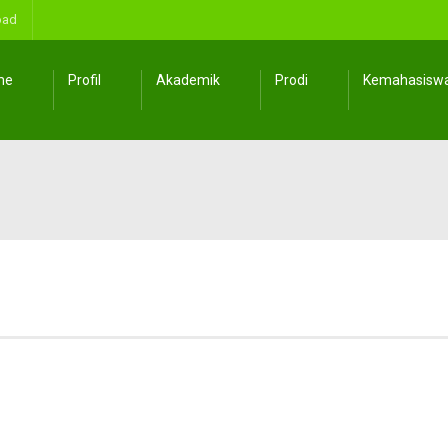
oad
me
Profil
Akademik
Prodi
Kemahasisw