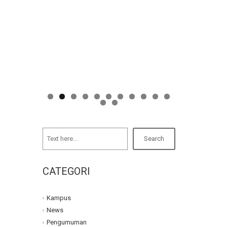
Ketua Jurusan | Kartini, SKM, MT
Search
CATEGORI
Kampus
News
Pengumuman