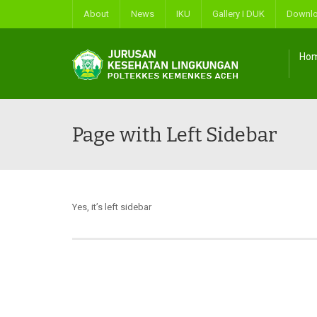
About
News
IKU
Gallery I DUK
Downl
Ho
Page with Left Sidebar
Yes, it’s left sidebar